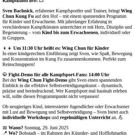
Kampfkunst live!
💥
Sven Bachnick
, erfahrener Kampfsportler und Trainer, bringt
Wing
Chun Kung Fu
auf den Hof – mit einem spannenden Programm
für Kinder und Erwachsene. Mit jahrelanger Erfahrung in
verschiedenen Kampfkünsten unterrichtet er mit Herz, Disziplin und
Begeisterung – vom
Kind bis zum Erwachsenen
, individuell oder
in Gruppen.
👦👧
Um 11:30 Uhr heißt es: Wing Chun für Kinder
In einer kindgerechten Einführung zeigt Sven, wie Spaß, Bewegung
und Konzentration im Kung Fu zusammenkommen. Perfekt zum
Reinschnuppern!
🥋
Fight-Demo für alle Kampfsport-Fans: 14:00 Uhr
Bei der
Wing Chun Fight-Demo
gibt Sven einen spannenden
Einblick in die effektive Selbstverteidigungskunst – dynamisch,
präzise und beeindruckend. Wer Kampfsport mal hautnah erleben
will, sollte diesen Programmpunkt nicht verpassen!
Ob neugieriges Kind, interessierter Jugendlicher oder Erwachsener
mit Lust auf Bewegung und Selbstverteidigung – Sven bietet auch
individuelle Workshops
und
regelmäßigen Unterricht
an. 💪
📅
Wann?
Sonntag, 29. Juni 2025
📍
Wo?
Bobstadt – im Rahmen des Künstler- und Hofflohmarkts