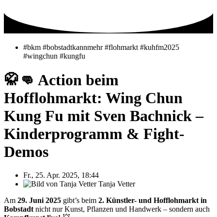
Zum
Inhalt
springen
#bkm #bobstadtkannmehr #flohmarkt #kuhfm2025
#wingchun #kungfu
🥋👊 Action beim
Hofflohmarkt: Wing Chun
Kung Fu mit Sven Bachnick –
Kinderprogramm & Fight-
Demos
Fr., 25. Apr. 2025, 18:44
Tanja Vetter
Am
29. Juni 2025
gibt’s beim
2. Künstler- und Hofflohmarkt in
Bobstadt
nicht nur Kunst, Pflanzen und Handwerk – sondern auch